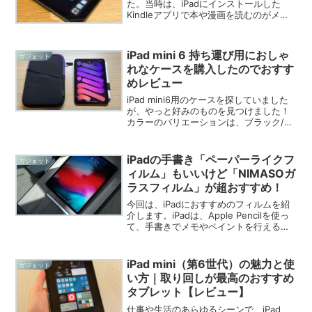
た。当時は、iPadにインストールした
Kindleアプリで本や漫画を読むのがメイ
ンでした。書籍と比べると、iPadは重く
て、サイズも大きいので最初は不便に感
じていましたその後、GoodNotesとい
iPad mini 6 持ち運び用におしゃ
ガジェット
う...
れなケースを購入したのでおすす
めレビュー
iPad mini6用のケースを探していました
が、やっと好みのものを見つけました！
カラーのバリエーションは、ブラック/パ
ープル、ブラック、Gray、グレー、レッ
ド、ブルーの6種類があります。私はiPad
mini6の本体カラーと同系色のブラ...
iPadの手書き「ペーパーライクフ
ガジェット
ィルム」もいいけど「NIMASOガ
ラスフィルム」が超おすすめ！
今回は、iPadにおすすめのフィルムを紹
介します。iPadは、Apple Pencilを使っ
て、手書きでメモやペイントを行える点
が魅力ですよね！iPadとApple Pencilを
使った手書きには、紙に書いているよう
な書き心地になるというペ...
iPad mini（第6世代）の魅力と使
ガジェット
い方｜取り回しが最高のおすすめ
タブレット【レビュー】
仕事や生活のあらゆるシーンで、iPad