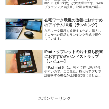
mini 6（第6世代）が大活躍中です。Web
ブラウジングや読書、映画や音楽の鑑賞
はもちろん、絵を描いたり、写真や動画
を編集したり、ビジネスシーンでは、メ
ールやスケジュール管理、手帳などで活
在宅ワーク環境の改善におすすめ
ガジェット
躍していま...
のアイテム10選【ランキング】
在宅ワーク環境を改善するために購入し
てよかった商品をランキング形式で紹介
しています。
iPad・タブレットの片手持ち読書
ガジェット
におすすめのハンドストラップ
【レビュー】
「iPad mini 6」は、軽くて持ち運びがし
やすいので、ここ最近、Kindleアプリで
読書をする機会が圧倒的に増えました。
スマホのように手のひらで包むことがで
きないので、落下には注意しなきゃ！と
いうことで、大切なiPadを落としたりし
な...
スポンサーリンク