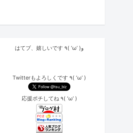
はてブ、嬉しいです ٩( ‘ω’ )و
Twitterもよろしくです ٩( ‘ω’ )
応援ポチしてね ٩( ‘ω’ )