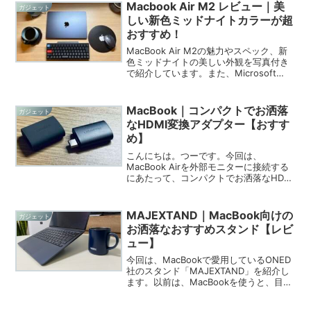
付けディスプレイに接続して、デスクト
Macbook Air M2 レビュー｜美
ガジェット
ップを拡張する方法を紹介しています。
しい新色ミッドナイトカラーが超
おすすめ！
MacBook Air M2の魅力やスペック、新
色ミッドナイトの美しい外観を写真付き
で紹介しています。また、Microsoft
SurfaceとMacBook Airのどちらを購入す
べきかについて、操作性や親和性
（iPhoneやiPadとAirDropやiCloud、
MacBook｜コンパクトでお洒落
ガジェット
Sidecarで連携できること）、資産性など
なHDMI変換アダプター【おすす
の観点でメリットを整理しレビューして
め】
います。
こんにちは。つーです。今回は、
MacBook Airを外部モニターに接続する
にあたって、コンパクトでお洒落なHDMI
変換アダプター「UGREEN USB C HDMI
アダプター」を購入したので紹介しま
す。MacBook Airと愛用のDel...
MAJEXTAND｜MacBook向けの
ガジェット
お洒落なおすすめスタンド【レビ
ュー】
今回は、MacBookで愛用しているONED
社のスタンド「MAJEXTAND」を紹介し
ます。以前は、MacBookを使うと、目線
が下がり、首への負担や肩こりに悩まさ
れていましたが、MAJEXTANDを使いは