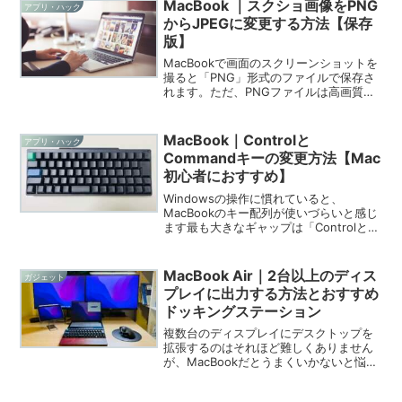
MacBook ｜スクショ画像をPNG
アプリ・ハック
からJPEGに変更する方法【保存
版】
MacBookで画面のスクリーンショットを
撮ると「PNG」形式のファイルで保存さ
れます。ただ、PNGファイルは高画質な
ので、ファイルサイズが大きいんですよ
ね。私は、そもそもスクショに高画質を
求めておらず、ブログでたくさんのスク
MacBook｜Controlと
アプリ・ハック
ショ画像を扱う...
Commandキーの変更方法【Mac
初心者におすすめ】
Windowsの操作に慣れていると、
MacBookのキー配列が使いづらいと感じ
ます最も大きなギャップは「Controlと
Commandキー」ですControlまたは
Commandキーは、コピー、切り取り、
貼り付け、保存など、ショートカット
MacBook Air｜2台以上のディス
ガジェット
キ...
プレイに出力する方法とおすすめ
ドッキングステーション
複数台のディスプレイにデスクトップを
拡張するのはそれほど難しくありません
が、MacBookだとうまくいかないと悩ん
でいる方も多いと思います。本記事で
は、MacBook Air M1/M2を2台以上の外